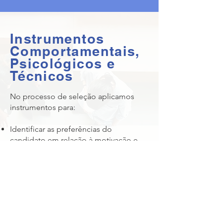
Instrumentos
Comportamentais,
Psicológicos e
Técnicos
No processo de seleção aplicamos
instrumentos para:
Identificar as preferências do
candidato em relação à motivação e
busca de energia, bem como a
maneira pela qual assimila e utiliza
informações, como toma decisões e
como planeja e organiza a vida;
Avaliar a capacidade do candidato de
se ver como protagonista da própria
vida, entender resultados como uma