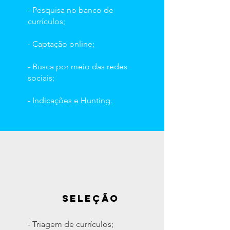
- Pesquisa no banco de
currículos;
- Captação online;
- Busca por meio das redes
sociais;
- Indicações e Hunting.
sELEÇÃO
- Triagem de currículos;