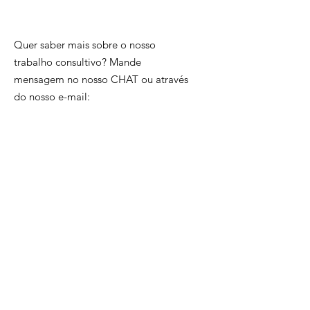
Quer saber mais sobre o nosso
trabalho consultivo? Mande
mensagem no nosso CHAT ou através
do nosso e-mail:
Email
:
consultoria@singularh.com.br
Quer receber novidades sobre
nosso trabalho?
Insira o seu e-mail aqui
Enviar!